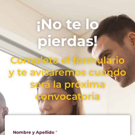
¡No te lo
pierdas!
Completa el formulario
y te avisaremos cuando
será la próxima
convocatoria
Nombre y Apellido
*